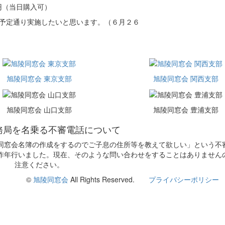
円（当日購入可）
、予定通り実施したいと思います。（６月２６
旭陵同窓会 東京支部
旭陵同窓会 関西支部
旭陵同窓会 山口支部
旭陵同窓会 豊浦支部
務局を名乗る不審電話について
同窓会名簿の作成をするのでご子息の住所等を教えて欲しい」という不
昨年行いました。現在、そのような問い合わせをすることはありません
注意ください。
©
旭陵同窓会
All Rights Reserved.
プライバシーポリシー