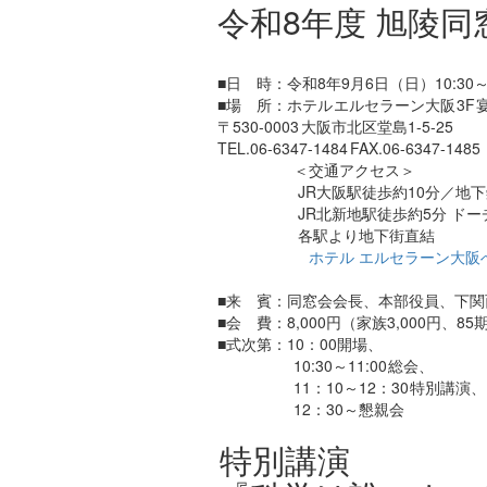
令和8年度 旭陵
■日 時：令和8年9月6日（日）10:30～1
■場 所：ホテル エルセラーン大阪 3F 
〒530-0003 大阪市北区堂島1-5-25
TEL.06-6347-1484 FAX.06-6347-1485
＜交通アクセス＞
JR大阪駅徒歩約10分／地下鉄
JR北新地駅徒歩約5分 ドーチカ
各駅より地下街直結
ホテル エルセラーン大阪
■来 賓：同窓会会長、本部役員、下関
■会 費：8,000円（家族3,000円、85
■式次第：10：00開場、
10:30～11:00 総会、
11：10～12：30 特別講演、
12：30～懇親会
特別講演