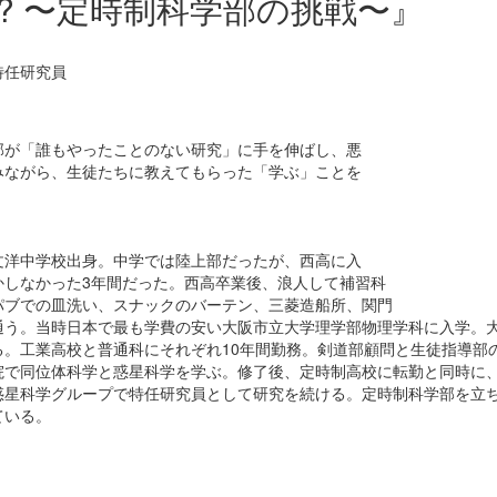
? 〜定時制科学部の挑戦〜』
究科
特任研究員
部が「誰もやったことのない研究」に手を伸ばし、悪
みながら、生徒たちに教えてもらった「学ぶ」ことを
、文洋中学校出身。中学では陸上部だったが、西高に入
かしなかった3年間だった。西高卒業後、浪人して補習科
パブでの皿洗い、スナックのバーテン、三菱造船所、関門
通う。当時日本で最も学費の安い大阪市立大学理学部物理学科に入学。
。工業高校と普通科にそれぞれ10年間勤務。剣道部顧問と生徒指導部
院で同位体科学と惑星科学を学ぶ。修了後、定時制高校に転勤と同時に
惑星科学グループで特任研究員として研究を続ける。定時制科学部を立
ている。