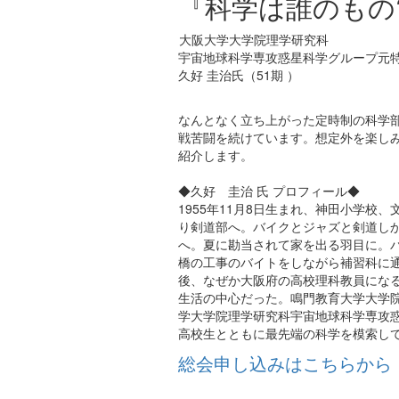
『科学は誰のもの
大阪大学大学院理学研
宇宙地球科学専攻惑星科学グループ元
久好 圭治氏（51期 ）
なんとなく立ち上がった定時制の科学
戦苦闘を続けています。想定外を楽し
紹介します。
◆久好 圭治 氏 プロフィール◆
1955年11月8日生まれ、神田小学校
り剣道部へ。バイクとジャズと剣道し
へ。夏に勘当されて家を出る羽目に。
橋の工事のバイトをしながら補習科に
後、なぜか大阪府の高校理科教員になる
生活の中心だった。鳴門教育大学大学
学大学院理学研究科宇宙地球科学専攻
高校生とともに最先端の科学を模索し
総会申し込みはこちらから