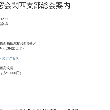
同窓会関西支部総会案内
5:00
宴会場
西梅田駅徒歩約5分／
C84出口すぐ
へのアクセス
西高校長
期以降2,000円）