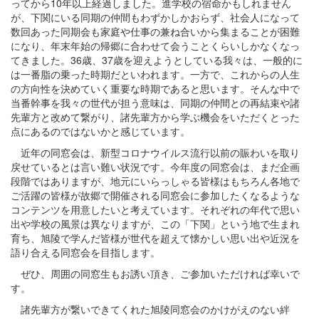
ってから10年以上経過しました。進学校の宿命かもしれません
が、下関にいる同期の仲間もわずかしかおらず、社会人になって
数回あった同期会も家庭や仕事の兼ね合いから集まることが困難
になり、年末年始の帰郷に合わせて会うことくらいしかなくなっ
てきました。36歳、37歳を迎えようとしている我々は、一般的に
は一番脂の乗った時期だといわれます。一方で、これからの人生
の方向性を決めていく重要な時期であると思います。そんな中で
当番幹事を我々の世代が担う意味は、同期の仲間との再結束や諸
先輩方と改めて繋がり、諸先輩方から学ぶ機会をいただくとった
点にあるのではないかと感じています。
近年の同窓会は、新型コロナウイルス流行以前の賑わいを取り
戻せているとは言い難い状況です。今年度の同窓会は、まだ企画
段階ではありますが、地元にいらっしゃる皆様はもちろん各地で
ご活躍の皆様が故郷で開催される同窓会に参加したくなるような
コンテンツを用意したいと考えています。それぞれの年代で思い
出や学校の風景は異なりますが、この「下関」という地で生まれ
育ち、旭陵で学んだ皆様が世代を超えて懐かしい思い出や近況を
語り合える同窓会を目指します。
ぜひ、周囲の同窓生もお誘い頂き、ご参加いただければ幸いで
す。
諸先輩方が繋いできてくれた旭陵同窓会のかけがえのない絆