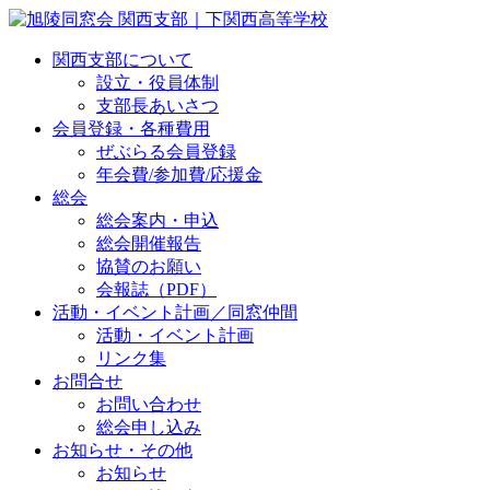
関西支部について
設立・役員体制
支部長あいさつ
会員登録・各種費用
ぜぶらる会員登録
年会費/参加費/応援金
総会
総会案内・申込
総会開催報告
協賛のお願い
会報誌（PDF）
活動・イベント計画／同窓仲間
活動・イベント計画
リンク集
お問合せ
お問い合わせ
総会申し込み
お知らせ・その他
お知らせ