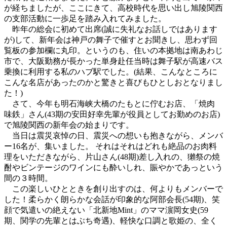
が経ちましたが、ここにきて、高校時代を思い出し旭陵関西
の支部活動に一歩足を踏み入れてみました。
昨年の総会に初めて出席(誠に失礼なお話しではあります
が)して、新年会は神戸の舞子で催すとお聞きし、思わず回
覧板の参加欄に丸印。というのも、住いの本拠地は南あわじ
市で、大阪勤務が長かった単身赴任当時は舞子駅が高速バス
乗換に利用する私のハブ駅でした。(結果、こんなところに
こんな名店があったのかと驚きと喜びもひとしおとなりまし
た！)
さて、今年も明石海峡大橋のたもとに佇むお店、「焼肉
味鉄」さん(43期の安田好幸先輩が役員としてお勤めのお店)
で旭陵関西の新年会の始まりです。
当日は震災哀悼の日、震災への想いも抱きながら、メンバ
ー16名が、集いました。 それはそれはどれも絶品のお肉料
理をいただきながら、片山さん(48期)差し入れの、獺祭の焼
酎やビンテージのワインにも酔いしれ、賑やかであっという
間の３時間。
この楽しいひとときを創り出すのは、何よりもメンバーで
した！柔らかく朗らかな会話が印象的な阿部会長(54期)、笑
顔で気遣いの絶えない「北新地Mint」のママ濵岡女史(59
期、関学の先輩とはぶち奇遇)、軽快な口調と歌姫の、全く