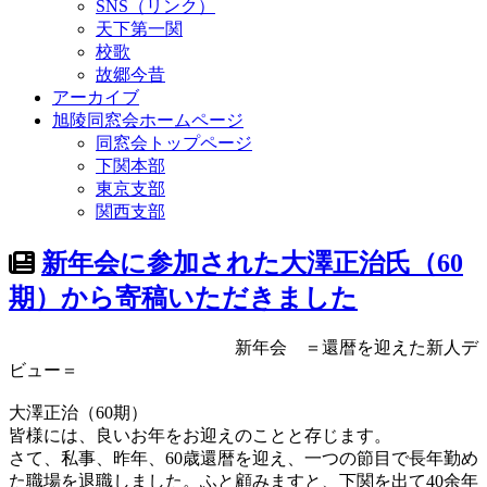
SNS（リンク）
天下第一関
校歌
故郷今昔
アーカイブ
旭陵同窓会ホームページ
同窓会トップページ
下関本部
東京支部
関西支部
新年会に参加された大澤正治氏（60
期）から寄稿いただきました
新年会 ＝還暦を迎えた新人デ
ビュー＝
大澤正治（60期）
皆様には、良いお年をお迎えのことと存じます。
さて、私事、昨年、60歳還暦を迎え、一つの節目で長年勤め
た職場を退職しました。ふと顧みますと、下関を出て40余年