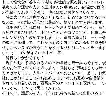
もって愉快な中谷さん(56期)、紳士的な振る舞いとウクレレ
演奏で支部運営を支える玉川さん(59期)など、各活動で西高
の先輩と交わせる交流は、他にはないお付き合いです。
特に大げさに遠慮することもなく、初めてお会いする方々
なのに、その場の居心地は最高で、懐かしさすら感じます。
職場を離れた私自身、色々足を運んで初めて分かる、新た
な発見に喜びを感じ、小さいことからコツコツと、何事もチ
ャレンジだなと改めて感じました。還暦の新人は、一期一会
の機会に感謝して、これからも多く方々との出会いに胸を馳
せながらカラダが言うことをきく限り参加したいと思います
(少しずつガタがきていますが…笑)。
皆様もいかがですか？
現在活動に参加される方の平均年齢は若干高めですが、現
役でお仕事されている方も多く、気持ちと行動はとても若い
方々ばかりです。人生のスパイスのおひとつに、是非、お気
軽にご参加することをお勧めします! 特にお勤めや自営業を
されてるお若い方は、西高先輩のアドバイスも聴けて、「い
いじゃん」ときっと思う！かもね。
それでは、還暦の新人、今年は気持ちも新たに出掛けるよ！